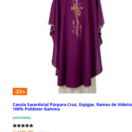
-23
%
Casula Sacerdotal Púrpura Cruz, Espigas, Ramos de Videira
100% Poliéster Gamma
DISPONÍVEL