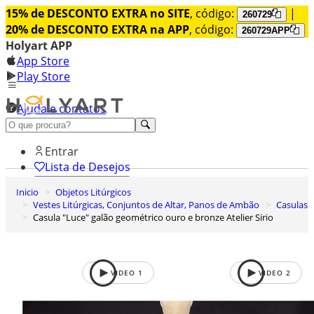
15% de DESCONTO EXTRA no SITE
, código:
|
260729
20% de DESCONTO EXTRA na APP
, código:
260729APP
Holyart APP
App Store
Play Store
Ajuda e contatos
Conheça premium
Entrar
Lista de Desejos
Inicio
Objetos Litúrgicos
0
Vestes Litúrgicas, Conjuntos de Altar, Panos de Ambão
Casulas
Carrinho de Compras
Casula "Luce" galão geométrico ouro e bronze Atelier Sirio
VIDEO
1
VIDEO
2