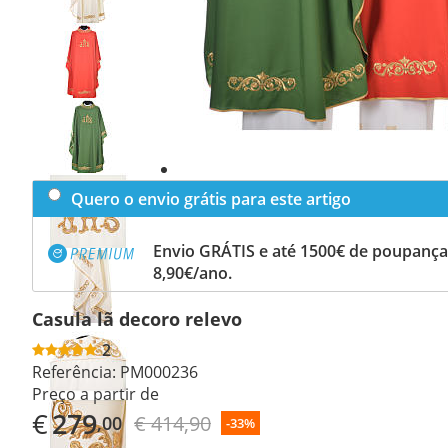
Previous
slide
Next
slide
Quero o envio grátis para este artigo
Envio GRÁTIS e até 1500€ de poupança
8,90€/ano.
Casula lã decoro relevo
2
Referência:
PM000236
Preço a partir de
€
279
€ 414,90
,00
-33%