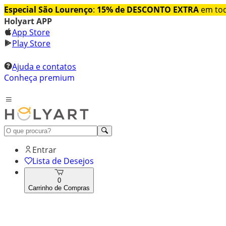
Especial São Lourenço
:
15% de DESCONTO EXTRA
em tod
Holyart APP
App Store
Play Store
Ajuda e contatos
Conheça premium
Entrar
Lista de Desejos
0
Carrinho de Compras