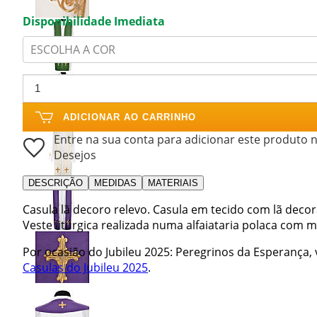
Disponibilidade Imediata
ESCOLHA A COR
ADICIONAR AO CARRINHO
Entre na sua conta para adicionar este produto n
Desejos
DESCRIÇÃO
MEDIDAS
MATERIAIS
Casula lã decoro relevo. Casula em tecido com lã deco
Veste litúrgica realizada numa alfaiataria polaca com m
Por ocasião do Jubileu 2025: Peregrinos da Esperança, 
Casulas do Jubileu 2025
.