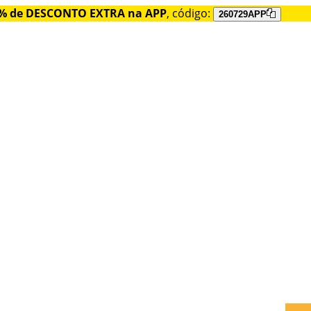
% de DESCONTO EXTRA na APP
, código:
260729APP