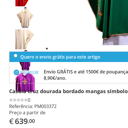
Previous
slide
Next
slide
Quero o envio grátis para este artigo
Envio GRÁTIS e até 1500€ de poupança
8,90€/ano.
Casula cruz dourada bordado mangas símbolos
0
Referência:
PM003372
Preço a partir de
€
639
,00