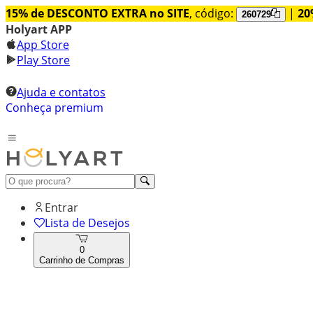
15% de DESCONTO EXTRA no SITE
, código:
|
20
260729
Holyart APP
App Store
Play Store
Ajuda e contatos
Conheça premium
Entrar
Lista de Desejos
0
Carrinho de Compras