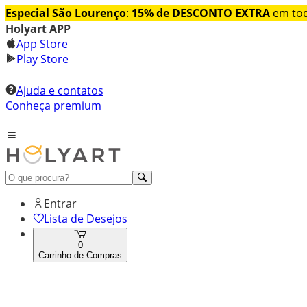
Especial São Lourenço
:
15% de DESCONTO EXTRA
em tod
Holyart APP
App Store
Play Store
Ajuda e contatos
Conheça premium
Entrar
Lista de Desejos
0
Carrinho de Compras