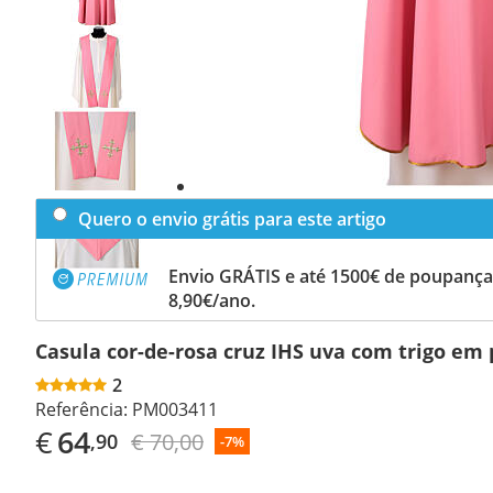
Previous
slide
Next
slide
Quero o envio grátis para este artigo
Envio GRÁTIS e até 1500€ de poupança
8,90€/ano.
Casula cor-de-rosa cruz IHS uva com trigo em 
2
Referência:
PM003411
€
64
€ 70,00
,90
-7%