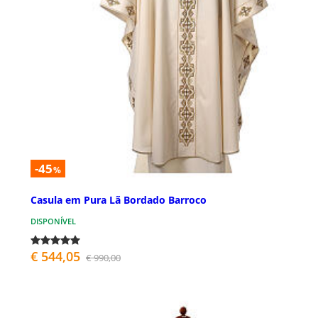
-45
%
Casula em Pura Lã Bordado Barroco
DISPONÍVEL
€ 544,05
€ 990,00