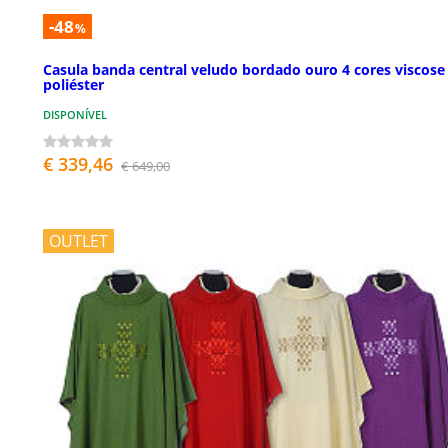
-48
%
Casula banda central veludo bordado ouro 4 cores viscose
poliéster
DISPONÍVEL
€ 339,46
€ 649,00
OUTLET