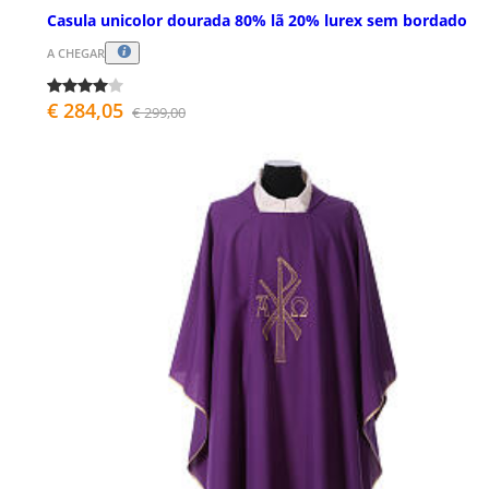
Casula unicolor dourada 80% lã 20% lurex sem bordado
A CHEGAR
€ 284,05
€ 299,00