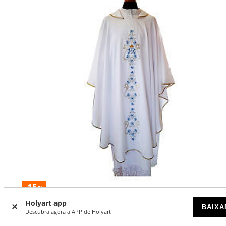
-15
%
Holyart app
BAIXA
Casula mariana bordado azul frente e traseira
Descubra agora a APP de Holyart
DISPONÍVEL