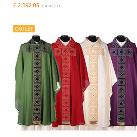
€ 2.092,05
€ 4.100,00
OUTLET