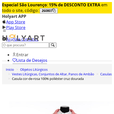
Especial São Lourenço
:
15% de DESCONTO EXTRA
em
todo o site, código:
260807
Holyart APP
App Store
Play Store
Ajuda e contatos
Conheça premium
Entrar
Lista de Desejos
Inicio
Objetos Litúrgicos
0
Vestes Litúrgicas, Conjuntos de Altar, Panos de Ambão
Casulas
Carrinho de Compras
Casula cor-de-rosa 100% poliéster cruz dourada