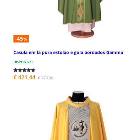
-45
%
Casula em lã pura estolão e gola bordados Gamma
DISPONÍVEL
€ 421,44
€ 770,00