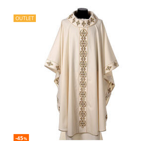
OUTLET
-45
%