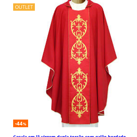
OUTLET
-44
%
Casula em lã virgem dupla torção com galão bordado