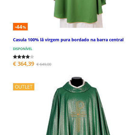
-44
%
Casula 100% lã virgem pura bordado na barra central
DISPONÍVEL
€ 364,39
€ 649,00
OUTLET