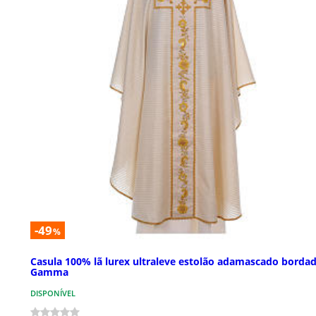
-49
%
Casula 100% lã lurex ultraleve estolão adamascado borda
Gamma
DISPONÍVEL