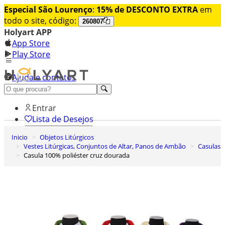
Especial São Lourenço
:
15% de DESCONTO EXTRA
em
todo o site, código:
260807
Holyart APP
App Store
Play Store
Ajuda e contatos
Conheça premium
Entrar
Lista de Desejos
Inicio
Objetos Litúrgicos
0
Vestes Litúrgicas, Conjuntos de Altar, Panos de Ambão
Casulas
Carrinho de Compras
Casula 100% poliéster cruz dourada