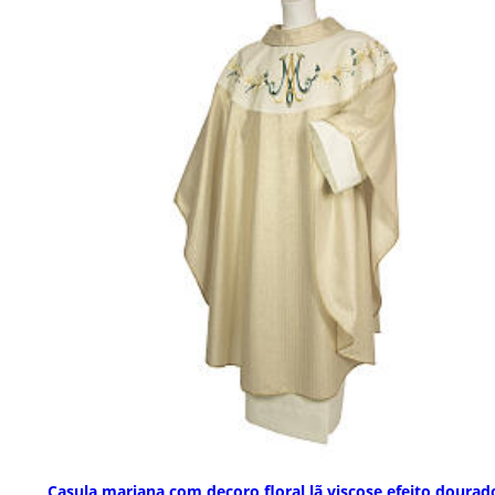
Casula mariana com decoro floral lã viscose efeito dourad