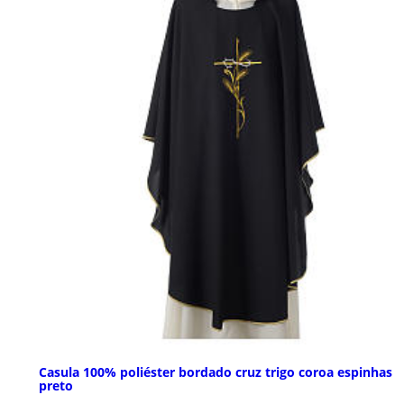
Casula 100% poliéster bordado cruz trigo coroa espinhas
preto