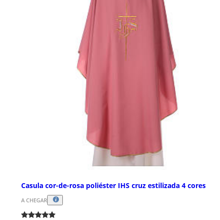
Casula cor-de-rosa poliéster IHS cruz estilizada 4 cores
A CHEGAR