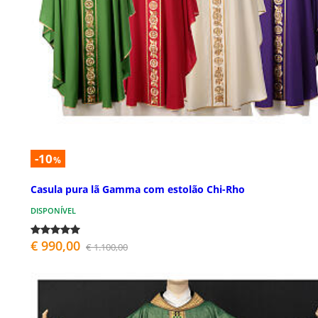
-10
%
Casula pura lã Gamma com estolão Chi-Rho
DISPONÍVEL
€ 990,00
€ 1.100,00