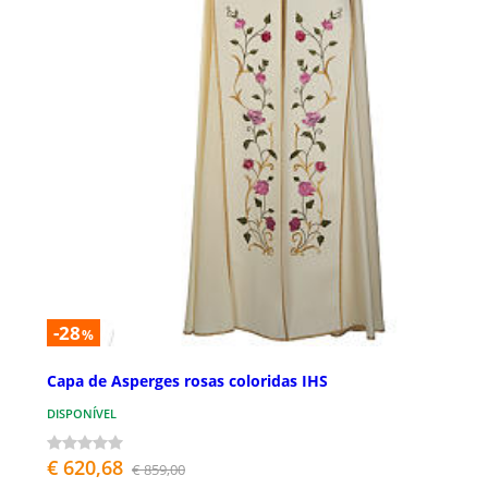
-28
%
Capa de Asperges rosas coloridas IHS
DISPONÍVEL
€ 620,68
€ 859,00