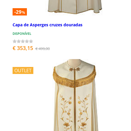
-29
%
Capa de Asperges cruzes douradas
DISPONÍVEL
€ 353,15
€ 499,00
OUTLET