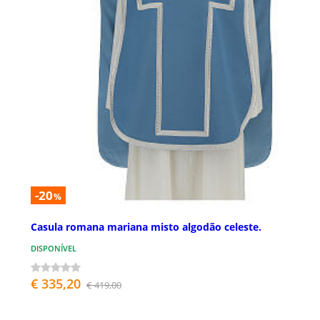
-20
%
Casula romana mariana misto algodão celeste.
DISPONÍVEL
€ 335,20
€ 419,00