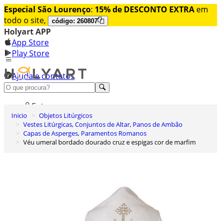
Especial São Lourenço
:
15% de DESCONTO EXTRA
em
todo o site,
código: 260807
Holyart APP
App Store
Play Store
Ajuda e contatos
Conheça premium
Entrar
Inicio
Objetos Litúrgicos
Lista de Desejos
Vestes Litúrgicas, Conjuntos de Altar, Panos de Ambão
Capas de Asperges, Paramentos Romanos
0
Véu umeral bordado dourado cruz e espigas cor de marfim
Carrinho de Compras