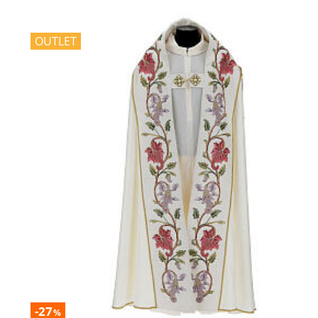
OUTLET
-27
%