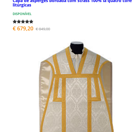
Capa de asperges bordada com strass 100% lã quatro core
litúrgicas
DISPONÍVEL
€ 679,20
€ 849,00