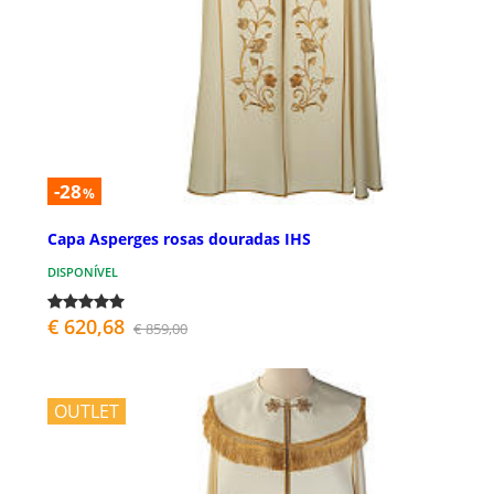
-28
%
Capa Asperges rosas douradas IHS
DISPONÍVEL
€ 620,68
€ 859,00
OUTLET