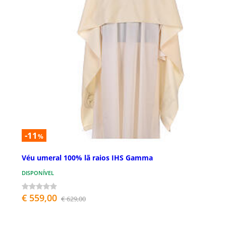
-11
%
Véu umeral 100% lã raios IHS Gamma
DISPONÍVEL
€ 559,00
€ 629,00