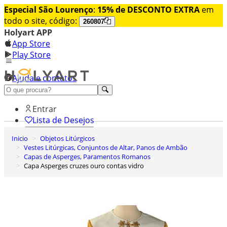
Especial São Lourenço
:
15% de DESCONTO EXTRA
em
todo o site, código:
260807
Holyart APP
App Store
Play Store
Ajuda e contatos
Conheça premium
Entrar
Lista de Desejos
Inicio
Objetos Litúrgicos
0
Vestes Litúrgicas, Conjuntos de Altar, Panos de Ambão
Carrinho de Compras
Capas de Asperges, Paramentos Romanos
Capa Asperges cruzes ouro contas vidro