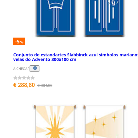
-5
%
Conjunto de estandartes Slabbinck azul símbolos mariano
velas do Advento 300x100 cm
A CHEGAR
€ 288,80
€ 304,00