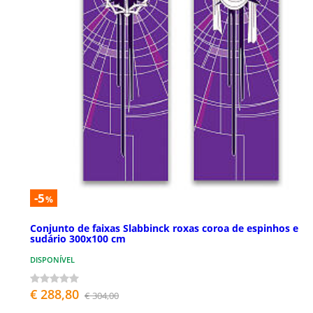
-5
%
Conjunto de faixas Slabbinck roxas coroa de espinhos e
sudário 300x100 cm
DISPONÍVEL
€ 288,80
€ 304,00