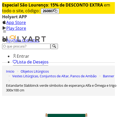
Especial São Lourenço
:
15% de DESCONTO EXTRA
em
todo o site, código:
260807
Holyart APP
App Store
Play Store
Ajuda e contatos
Conheça premium
Entrar
Lista de Desejos
Inicio
Objetos Litúrgicos
0
Vestes Litúrgicas, Conjuntos de Altar, Panos de Ambão
Banner
Carrinho de Compras
Estandarte Slabbinck verde símbolos de esperança Alfa e Ómega e trigo
300x100 cm