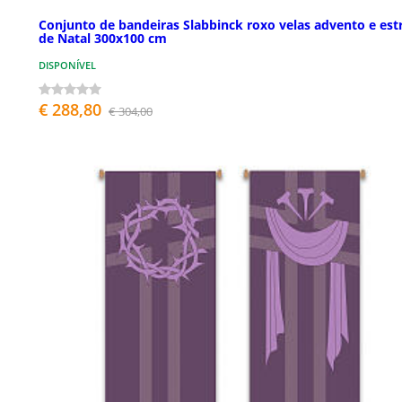
Conjunto de bandeiras Slabbinck roxo velas advento e est
de Natal 300x100 cm
DISPONÍVEL
€ 288,80
€ 304,00