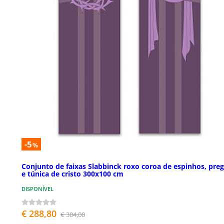
-5
%
Conjunto de faixas Slabbinck roxo coroa de espinhos, pre
e túnica de cristo 300x100 cm
DISPONÍVEL
€ 288,80
€ 304,00