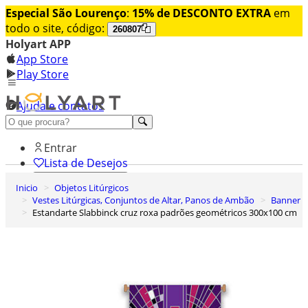
Especial São Lourenço
:
15% de DESCONTO EXTRA
em
todo o site, código:
260807
Holyart APP
App Store
Play Store
Ajuda e contatos
Conheça premium
Entrar
Lista de Desejos
Inicio
Objetos Litúrgicos
0
Vestes Litúrgicas, Conjuntos de Altar, Panos de Ambão
Banner
Carrinho de Compras
Estandarte Slabbinck cruz roxa padrões geométricos 300x100 cm