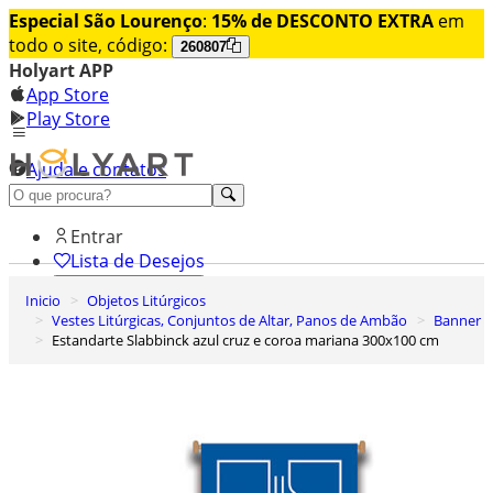
Especial São Lourenço
:
15% de DESCONTO EXTRA
em
todo o site, código:
260807
Holyart APP
App Store
Play Store
Ajuda e contatos
Conheça premium
Entrar
Lista de Desejos
Inicio
Objetos Litúrgicos
0
Vestes Litúrgicas, Conjuntos de Altar, Panos de Ambão
Banner
Carrinho de Compras
Estandarte Slabbinck azul cruz e coroa mariana 300x100 cm