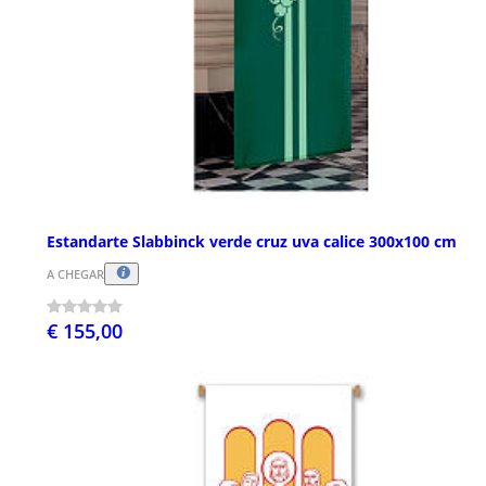
Estandarte Slabbinck verde cruz uva calice 300x100 cm
A CHEGAR
€ 155,00