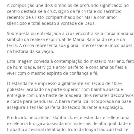
A composição une dois símbolos de profundo significado: no
centro destaca-se a cruz, signo da fé cristã e do sacrifício
redentor de Cristo, compartilhado por Maria com amor
silencioso e total adesão à vontade de Deus.
Sobreposta ou entrelaçada à cruz encontra-se a coroa mariana
símbolo da realeza espiritual de Maria, Rainha do céu e da
terra. A coroa representa sua glória, intercessão e único papel
na história da salvação.
Esta imagem convida à contemplação do mistério mariano, feit
de humildade, serviço e amor perfeito, e conclama os fiéis a
viver com o mesmo espírito de confiança e fé.
O estandarte é impresso digitalmente em tecido de 100%
poliéster, acabado na parte superior com bainha aberta e
entregue com uma haste de madeira, dois remates decorativos
e corda para pendurar. A barra metálica incorporada na base
assegura a tensão perfeita do tecido durante a exposição.
Produzido pelo atelier Slabbinck, este estandarte reflete uma
excelência litúrgica baseada em materiais de alta qualidade e
trabalho artesanal detalhado, fruto da longa tradição têxtil e