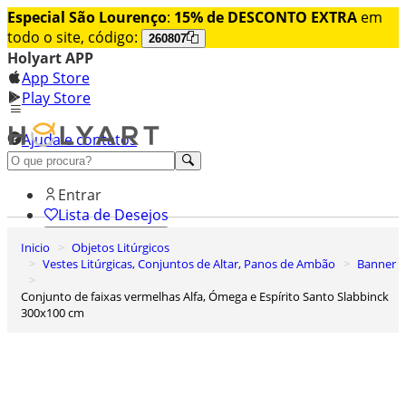
Especial São Lourenço
:
15% de DESCONTO EXTRA
em
todo o site, código:
260807
Holyart APP
App Store
Play Store
Ajuda e contatos
Conheça premium
Entrar
Lista de Desejos
Inicio
Objetos Litúrgicos
0
Vestes Litúrgicas, Conjuntos de Altar, Panos de Ambão
Banner
Carrinho de Compras
Conjunto de faixas vermelhas Alfa, Ómega e Espírito Santo Slabbinck
300x100 cm