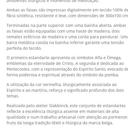
ambientes litúrgicos e momentos de meditação.
Ambas as faixas são impressas digitalmente em tecido 100% d
fibra sintética, resistente e leve, com dimensões de 300x100 cm
Terminadas na parte superior com uma bainha aberta, ambas
as faixas estão equipadas com uma haste de madeira, dois
remates esféricos de madeira e uma corda para pendurar. Um
barra metálica cosida na bainha inferior garante uma tensão
perfeita do tecido.
O primeiro estandarte apresenta os símbolos Alfa e Ómega,
emblemas da eternidade de Cristo. A segunda é dedicada ao
Pentecostes, com a representação do Espírito Santo, evocado d
forma poderosa e espiritual através do símbolo da pomba.
A utilização da cor vermelha, liturgicamente associada ao
Espírito e ao martírio, reforça o significado profundo dos dois
temas.
Realizado pelo atelier Slabbinck, este conjunto de estandartes
reflecte a excelência litúrgica assente em materiais de alta
qualidade e num trabalho artesanal com atenção ao pormenor
fruto da longa tradição têxtil e litúrgica da marca belga.