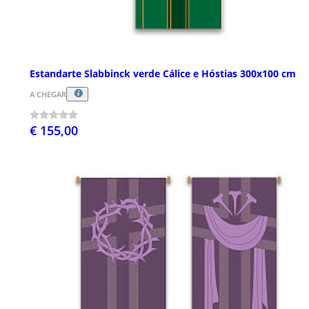
Estandarte Slabbinck verde Cálice e Hóstias 300x100 cm
A CHEGAR
€ 155,00