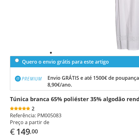
Quero o envio grátis para este artigo
Envio GRÁTIS e até 1500€ de poupança
8,90€/ano.
Túnica branca 65% poliéster 35% algodão ren
2
Referência:
PM005083
Preço a partir de
€
149
,00