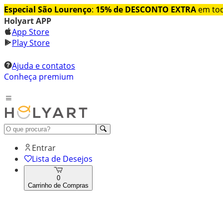
Especial São Lourenço
:
15% de DESCONTO EXTRA
em tod
Holyart APP
App Store
Play Store
Ajuda e contatos
Conheça premium
Entrar
Lista de Desejos
0
Carrinho de Compras