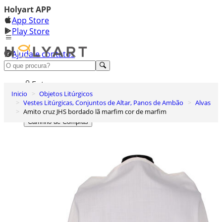
Holyart APP
App Store
Play Store
Ajuda e contatos
Conheça premium
Entrar
Inicio
Objetos Litúrgicos
Lista de Desejos
Vestes Litúrgicas, Conjuntos de Altar, Panos de Ambão
Alvas
Amito cruz JHS bordado lã marfim cor de marfim
0
Carrinho de Compras