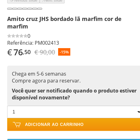
Previous slide
Next slide
Amito cruz JHS bordado lã marfim cor de
marfim
0
Referência:
PM002413
€
76
€ 90,00
,50
-15%
Chega em 5-6 semanas
Compre agora para reservar.
Você quer ser notificado quando o produto estiver
disponível novamente?
ADICIONAR AO CARRINHO