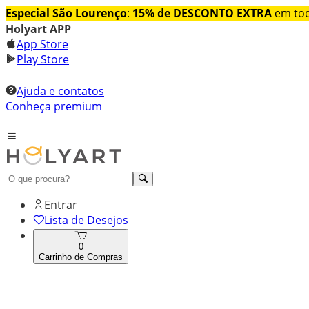
Especial São Lourenço
:
15% de DESCONTO EXTRA
em tod
Holyart APP
App Store
Play Store
Ajuda e contatos
Conheça premium
Entrar
Lista de Desejos
0
Carrinho de Compras