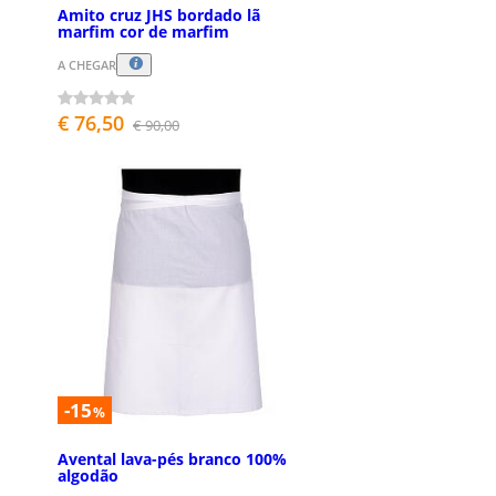
Amito cruz JHS bordado lã
marfim cor de marfim
A CHEGAR
€ 76,50
€ 90,00
-15
%
Avental lava-pés branco 100%
algodão