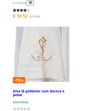
A CHEGAR
€ 30,52
€ 35,90
-15
%
Alva lã poliéster com âncora e
peixe
DISPONÍVEL