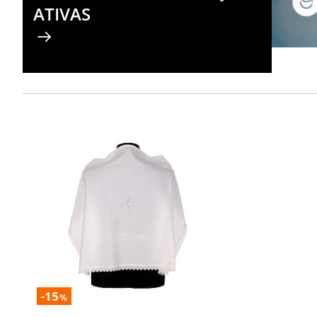
ATIVAS
-15
%