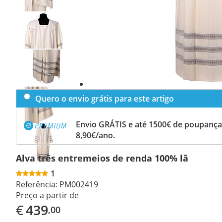
Previous
slide
Next
slide
Quero o envio grátis para este artigo
Envio GRÁTIS e até 1500€ de poupança
8,90€/ano.
Alva três entremeios de renda 100% lã
1
Referência:
PM002419
Preço a partir de
€
439
,00