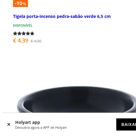
-10
%
Tigela porta-incenso pedra-sabão verde 6,5 cm
DISPONÍVEL
€ 4,39
€ 4,90
Holyart app
BAIXA
Descubra agora a APP de Holyart