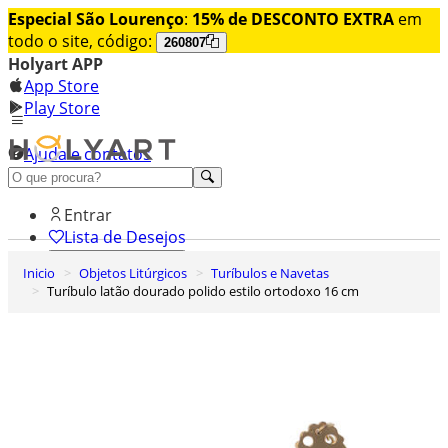
Especial São Lourenço
:
15% de DESCONTO EXTRA
em
todo o site, código:
260807
Holyart APP
App Store
Play Store
Ajuda e contatos
Conheça premium
Entrar
Lista de Desejos
Inicio
Objetos Litúrgicos
Turíbulos e Navetas
0
Turíbulo latão dourado polido estilo ortodoxo 16 cm
Carrinho de Compras