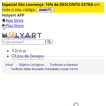
Especial São Lourenço
:
15% de DESCONTO EXTRA
em
todo o site, código:
260807
Holyart APP
App Store
Play Store
Ajuda e contatos
Conheça premium
Entrar
Lista de Desejos
Inicio
Objetos Litúrgicos
Turíbulos e Navetas
0
Turíbulo latão dourado martelado cruzes 14 cm
Carrinho de Compras