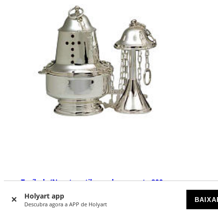
Turíbolo/Naveta estilo moderno prata 800
Holyart app
DISPONÍVEL POR ENCOMENDA
BAIXA
Descubra agora a APP de Holyart