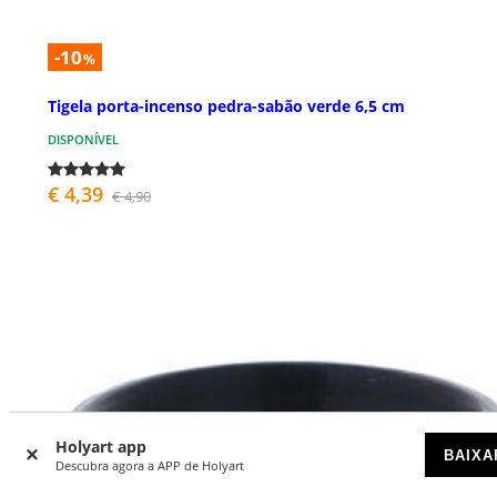
-10
%
Tigela porta-incenso pedra-sabão verde 6,5 cm
DISPONÍVEL
€ 4,39
€ 4,90
Holyart app
BAIXA
Descubra agora a APP de Holyart