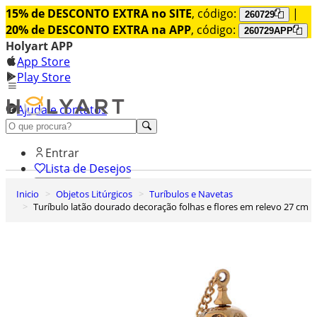
15% de DESCONTO EXTRA no SITE
, código:
|
260729
20% de DESCONTO EXTRA na APP
, código:
260729APP
Holyart APP
App Store
Play Store
Ajuda e contatos
Conheça premium
Entrar
Lista de Desejos
Inicio
Objetos Litúrgicos
Turíbulos e Navetas
0
Turíbulo latão dourado decoração folhas e flores em relevo 27 cm
Carrinho de Compras