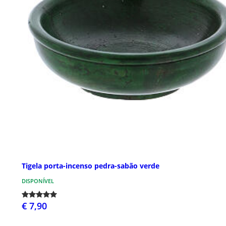
Tigela porta-incenso pedra-sabão verde
DISPONÍVEL
€ 7,90