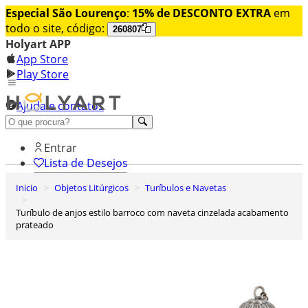
Especial São Lourenço
:
15% de DESCONTO EXTRA
em
todo o site, código:
260807
Holyart APP
App Store
Play Store
Ajuda e contatos
Conheça premium
Entrar
Lista de Desejos
Inicio
Objetos Litúrgicos
Turíbulos e Navetas
0
Carrinho de Compras
Turíbulo de anjos estilo barroco com naveta cinzelada acabamento
prateado