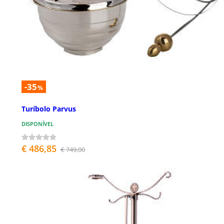
-35
%
Turíbolo Parvus
DISPONÍVEL
€ 486,85
€ 749,00