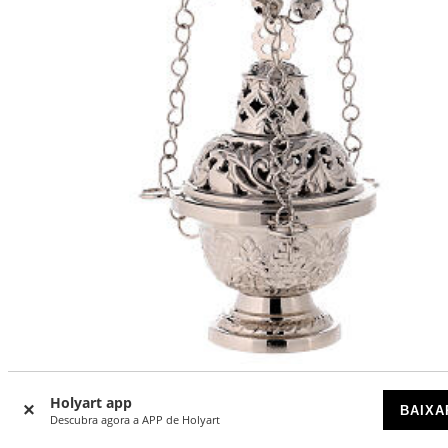
Turíbulo com tampa decorada altura 16 cm
Holyart app
BAIXA
Descubra agora a APP de Holyart
DISPONÍVEL