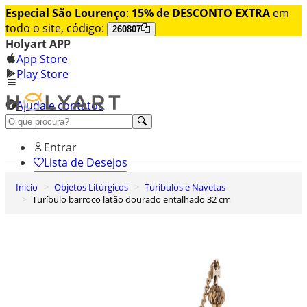
Especial São Lourenço
:
15% de DESCONTO EXTRA
em
todo o site, código:
260807
Holyart APP
App Store
Play Store
Ajuda e contatos
Conheça premium
Entrar
Lista de Desejos
Inicio
Objetos Litúrgicos
Turíbulos e Navetas
0
Turíbulo barroco latão dourado entalhado 32 cm
Carrinho de Compras