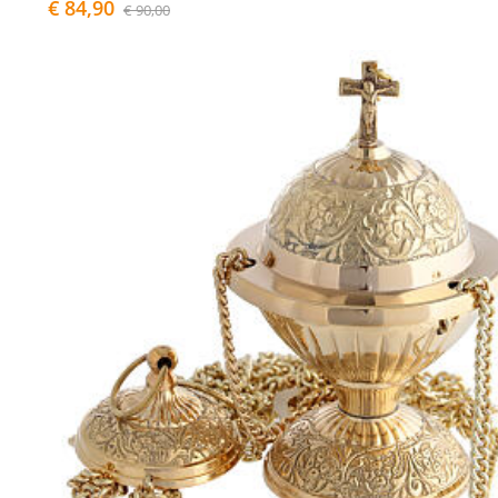
€ 84,90
€ 90,00