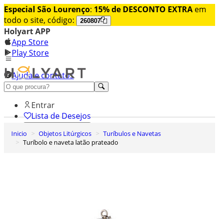
Especial São Lourenço
:
15% de DESCONTO EXTRA
em
todo o site, código:
260807
Holyart APP
App Store
Play Store
Ajuda e contatos
Conheça premium
Entrar
Lista de Desejos
Inicio
Objetos Litúrgicos
Turíbulos e Navetas
0
Turíbolo e naveta latão prateado
Carrinho de Compras