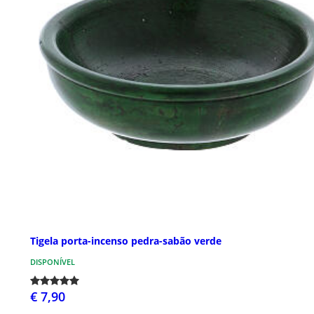
Tigela porta-incenso pedra-sabão verde
DISPONÍVEL
€ 7,90