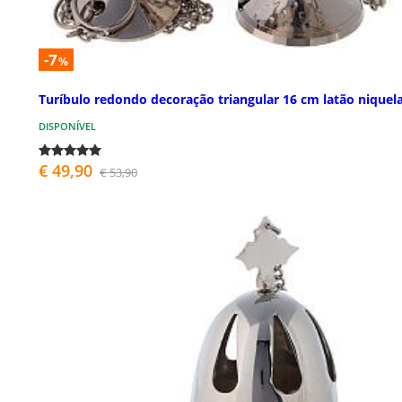
-7
%
Turíbulo redondo decoração triangular 16 cm latão niquel
DISPONÍVEL
€ 49,90
€ 53,90