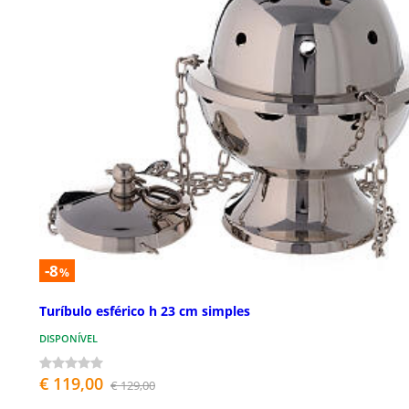
-8
%
Turíbulo esférico h 23 cm simples
DISPONÍVEL
€ 119,00
€ 129,00