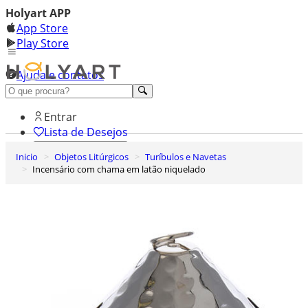
Holyart APP
App Store
Play Store
Ajuda e contatos
Conheça premium
Entrar
Lista de Desejos
Inicio
Objetos Litúrgicos
Turíbulos e Navetas
0
Incensário com chama em latão niquelado
Carrinho de Compras