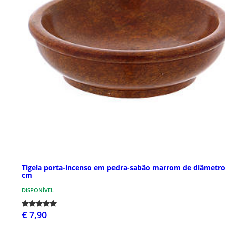
Tigela porta-incenso em pedra-sabão marrom de diâmetro
cm
DISPONÍVEL
€ 7,90