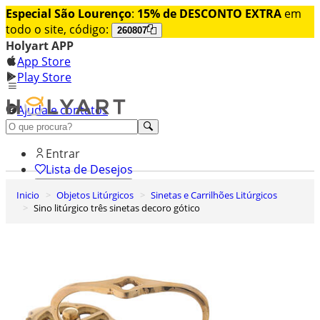
Especial São Lourenço
:
15% de DESCONTO EXTRA
em
todo o site, código:
260807
Holyart APP
App Store
Play Store
Ajuda e contatos
Conheça premium
Entrar
Lista de Desejos
Inicio
Objetos Litúrgicos
Sinetas e Carrilhões Litúrgicos
0
Sino litúrgico três sinetas decoro gótico
Carrinho de Compras