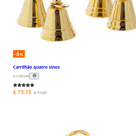
-5
%
Carrilhão quatro sinos
A CHEGAR
€ 73,15
€ 77,00