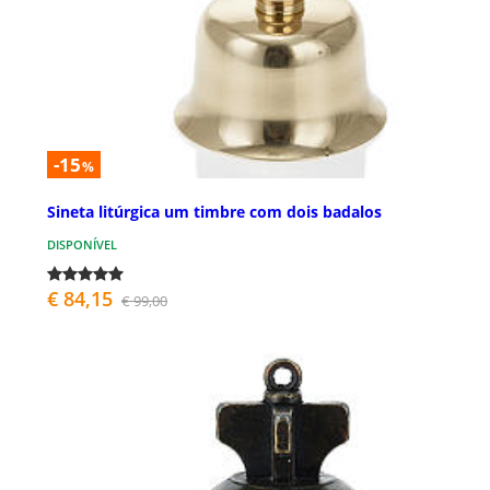
-15
%
Sineta litúrgica um timbre com dois badalos
DISPONÍVEL
€ 84,15
€ 99,00