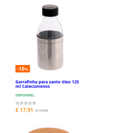
-10
%
Garrafinha para santo óleo 125
ml Catecúmenos
DISPONÍVEL
€ 17,91
€ 19,90