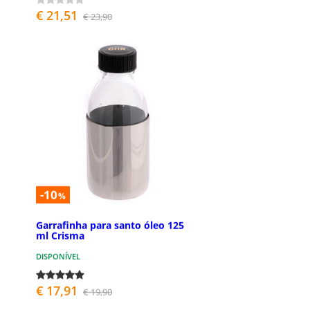
€ 21,51
€ 23,90
-10
%
Garrafinha para santo óleo 125
ml Crisma
DISPONÍVEL
€ 17,91
€ 19,90