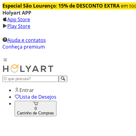
Especial São Lourenço
:
15% de DESCONTO EXTRA
em tod
Holyart APP
App Store
Play Store
Ajuda e contatos
Conheça premium
Entrar
Lista de Desejos
0
Carrinho de Compras