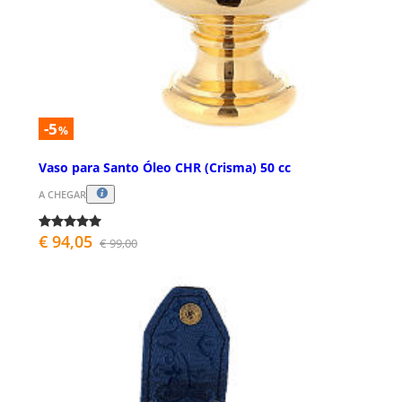
-5
%
Vaso para Santo Óleo CHR (Crisma) 50 cc
A CHEGAR
€ 94,05
€ 99,00