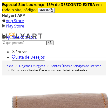
Especial São Lourenço
:
15% de DESCONTO EXTRA
em
todo o site, código:
260807
Holyart APP
App Store
Play Store
Ajuda e contatos
Conheça premium
Entrar
Lista de Desejos
Inicio
Objetos Litúrgicos
Santos Óleos e Serviços de Batismo
0
Estojo vaso Santos Óleos couro verdadeiro castanho
Carrinho de Compras