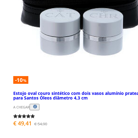
-10
%
Estojo oval couro sintético com dois vasos alumínio prate
para Santos Óleos diâmetro 4,3 cm
A CHEGAR
€ 49,41
€ 54,90