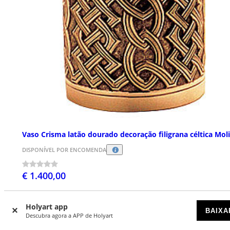
Vaso Crisma latão dourado decoração filigrana céltica Mol
DISPONÍVEL POR ENCOMENDA
€ 1.400,00
Holyart app
BAIXA
Descubra agora a APP de Holyart