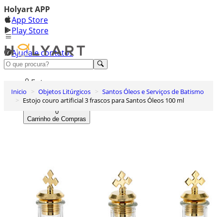
Holyart APP
App Store
Play Store
Ajuda e contatos
Conheça premium
Entrar
Inicio
Objetos Litúrgicos
Santos Óleos e Serviços de Batismo
Lista de Desejos
Estojo couro artificial 3 frascos para Santos Óleos 100 ml
0
Carrinho de Compras