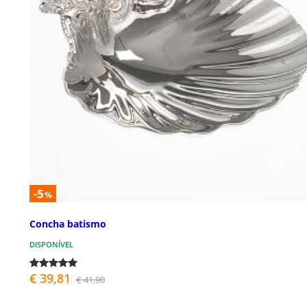
-5
%
Concha batismo
DISPONÍVEL
€ 39,81
€ 41,90