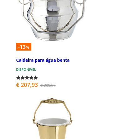
-13
%
Caldeira para água benta
DISPONÍVEL
€ 207,93
€ 239,00