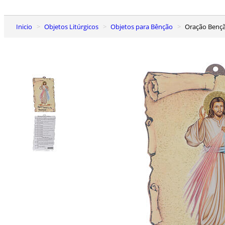
Inicio
Objetos Litúrgicos
Objetos para Bênção
Oração Bençã