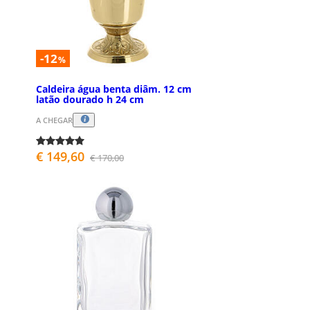
-12
%
Caldeira água benta diâm. 12 cm
latão dourado h 24 cm
A CHEGAR
€ 149,60
€ 170,00