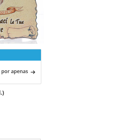
 por apenas
.)