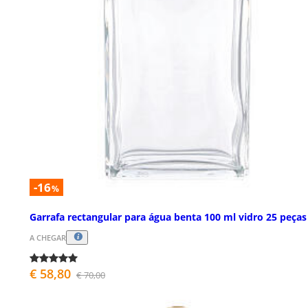
-16
%
Garrafa rectangular para água benta 100 ml vidro 25 peças
A CHEGAR
€ 58,80
€ 70,00