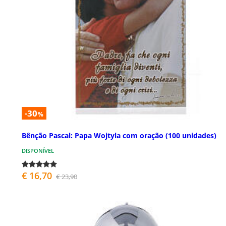
-30
%
Bênção Pascal: Papa Wojtyla com oração (100 unidades)
DISPONÍVEL
€ 16,70
€ 23,90