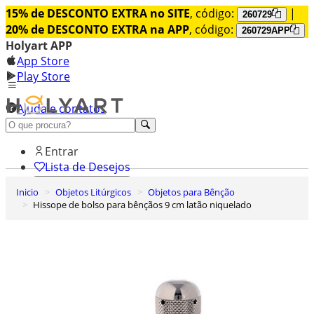
15% de DESCONTO EXTRA no SITE
, código:
|
260729
20% de DESCONTO EXTRA na APP
, código:
260729APP
Holyart APP
App Store
Play Store
Ajuda e contatos
Conheça premium
Entrar
Lista de Desejos
Inicio
Objetos Litúrgicos
Objetos para Bênção
0
Hissope de bolso para bênçãos 9 cm latão niquelado
Carrinho de Compras