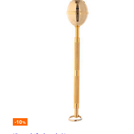
-10
%