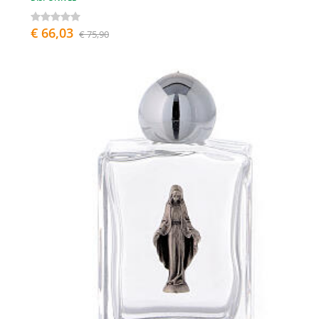
€ 66,03
€ 75,90