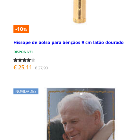
-10
%
Hissope de bolso para bênçãos 9 cm latão dourado
DISPONÍVEL
€ 25,11
€ 27,90
NOVIDADES