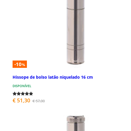
-10
%
Hissope de bolso latão niquelado 16 cm
DISPONÍVEL
€ 51,30
€ 57,00