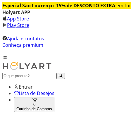
Especial São Lourenço
:
15% de DESCONTO EXTRA
em tod
Holyart APP
App Store
Play Store
Ajuda e contatos
Conheça premium
Entrar
Lista de Desejos
0
Carrinho de Compras