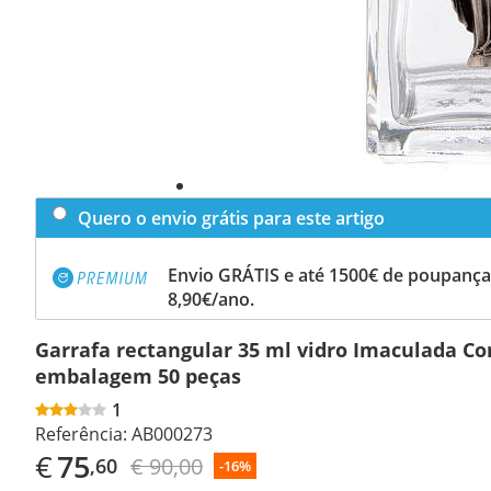
Quero o envio grátis para este artigo
Envio GRÁTIS e até 1500€ de poupança
8,90€/ano.
Garrafa rectangular 35 ml vidro Imaculada Co
embalagem 50 peças
1
Referência:
AB000273
€
75
€ 90,00
,60
-16%