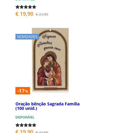
€ 19,90
€ 23,90
NOVIDADES
-17
%
Oração bênção Sagrada Família
(100 unid.)
DISPONÍVEL
€ 19,90
€ 23,90