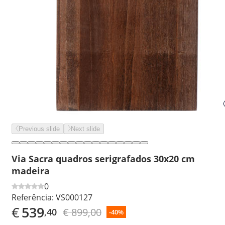
Previous slide
Next slide
Via Sacra quadros serigrafados 30x20 cm
madeira
0
Referência:
VS000127
€
539
€ 899,00
,40
-40%