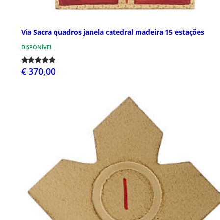
Via Sacra quadros janela catedral madeira 15 estações
DISPONÍVEL
€ 370,00