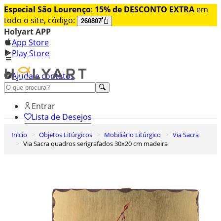
Especial São Lourenço
:
15% de DESCONTO EXTRA
em
todo o site, código:
260807
Holyart APP
App Store
Play Store
Ajuda e contatos
Conheça premium
Entrar
Lista de Desejos
Inicio
Objetos Litúrgicos
Mobiliário Litúrgico
Via Sacra
0
Via Sacra quadros serigrafados 30x20 cm madeira
Carrinho de Compras