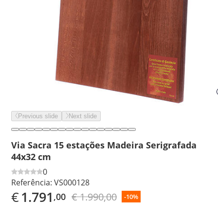
Previous slide
Next slide
Via Sacra 15 estações Madeira Serigrafada
44x32 cm
0
Referência:
VS000128
€
1.791
€ 1.990,00
,00
-10%