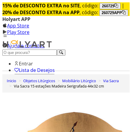
15% de DESCONTO EXTRA no SITE
, código:
|
260729
20% de DESCONTO EXTRA na APP
, código:
260729APP
Holyart APP
App Store
Play Store
Ajuda e contatos
Conheça premium
Entrar
Lista de Desejos
Inicio
Objetos Litúrgicos
Mobiliário Litúrgico
Via Sacra
0
Via Sacra 15 estações Madeira Serigrafada 44x32 cm
Carrinho de Compras