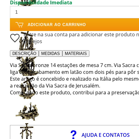
Disponibilidade Imediata
ADICIONAR AO CARRINHO
Entre na sua conta para adicionar este produto n
Desejos
DESCRIÇÃO
MEDIDAS
MATERIAIS
Via Sacra bronze 14 estações de mesa 7 cm. Via Sacra
liga com acabamento em latão com dois pés para pôr s
Este artigo é concebido e realizado na Itália pelo me
a realização da Via Sacra de Jerusalém.
Comprando este produto, contribui para a preservação 
AJUDA E CONTATOS