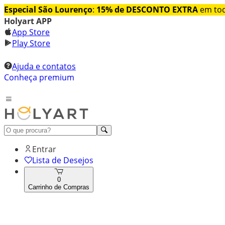
Especial São Lourenço
:
15% de DESCONTO EXTRA
em tod
Holyart APP
App Store
Play Store
Ajuda e contatos
Conheça premium
Entrar
Lista de Desejos
0
Carrinho de Compras