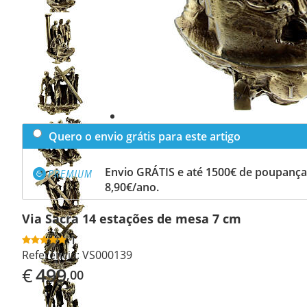
Previous
slide
Next
slide
Quero o envio grátis para este artigo
Envio GRÁTIS e até 1500€ de poupança
8,90€/ano.
Via Sacra 14 estações de mesa 7 cm
1
Referência:
VS000139
€
499
,00