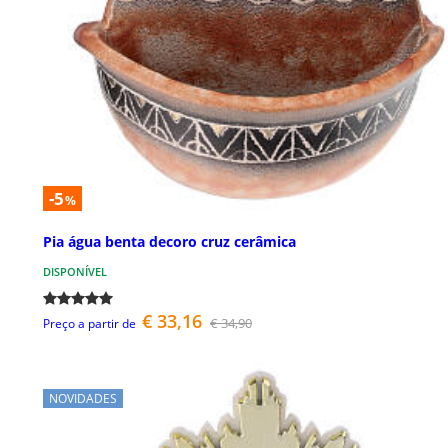
-5
%
Pia água benta decoro cruz cerâmica
DISPONÍVEL
€ 33,16
€ 34,90
Preço a partir de
NOVIDADES