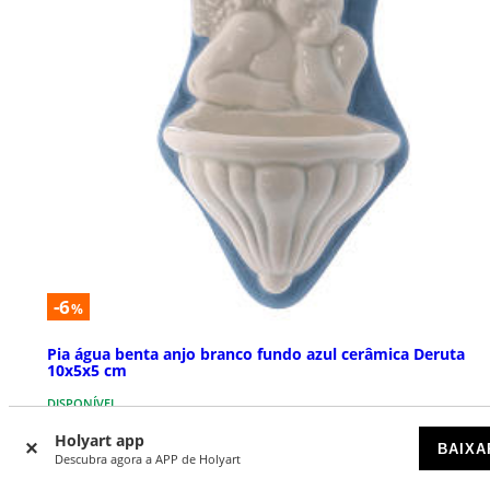
-6
%
Pia água benta anjo branco fundo azul cerâmica Deruta
10x5x5 cm
DISPONÍVEL
Holyart app
BAIXA
€ 15,98
€ 17,00
Descubra agora a APP de Holyart