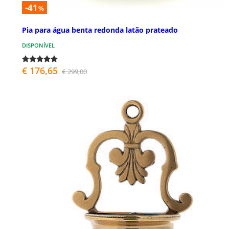
-41
%
Pia para água benta redonda latão prateado
DISPONÍVEL
€ 176,65
€ 299,00