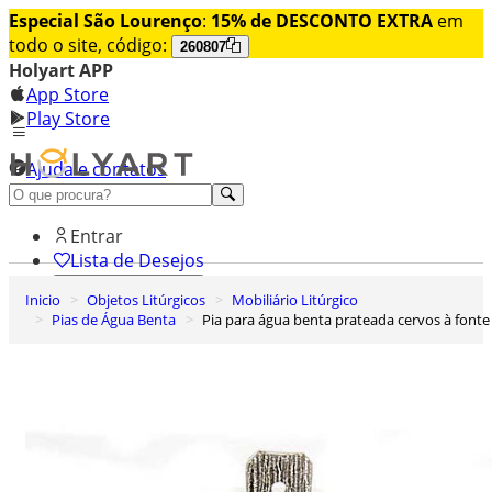
Especial São Lourenço
:
15% de DESCONTO EXTRA
em
todo o site, código:
260807
Holyart APP
App Store
Play Store
Ajuda e contatos
Conheça premium
Entrar
Lista de Desejos
Inicio
Objetos Litúrgicos
Mobiliário Litúrgico
0
Pias de Água Benta
Pia para água benta prateada cervos à fonte
Carrinho de Compras