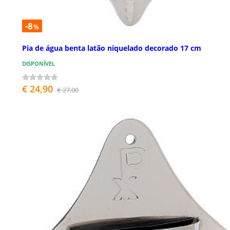
-8
%
Pia de água benta latão niquelado decorado 17 cm
DISPONÍVEL
€ 24,90
€ 27,00