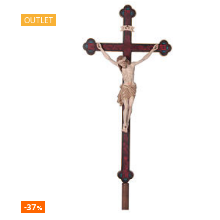
OUTLET
-37
%