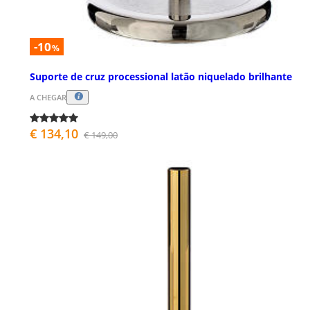
-10
%
Suporte de cruz processional latão niquelado brilhante
A CHEGAR
€ 134,10
€ 149,00