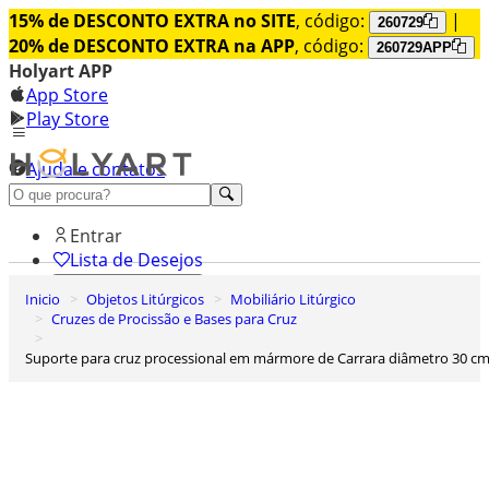
15% de DESCONTO EXTRA no SITE
, código:
|
260729
20% de DESCONTO EXTRA na APP
, código:
260729APP
Holyart APP
App Store
Play Store
Ajuda e contatos
Conheça premium
Entrar
Lista de Desejos
Inicio
Objetos Litúrgicos
Mobiliário Litúrgico
0
Cruzes de Procissão e Bases para Cruz
Carrinho de Compras
Suporte para cruz processional em mármore de Carrara diâmetro 30 c