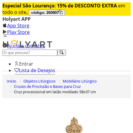
Especial São Lourenço
:
15% de DESCONTO EXTRA
em
todo o site,
código: 260807
Holyart APP
App Store
Play Store
Ajuda e contatos
Conheça premium
Entrar
Lista de Desejos
Inicio
Objetos Litúrgicos
Mobiliário Litúrgico
0
Cruzes de Procissão e Bases para Cruz
Carrinho de Compras
Cruz processional em latão moldado 58x37 cm