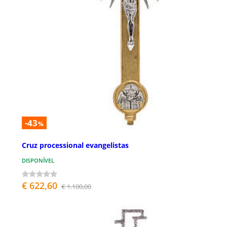
-43
%
Cruz processional evangelistas
DISPONÍVEL
€ 622,60
€ 1.100,00