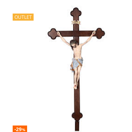
OUTLET
-29
%