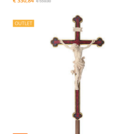
€ 330,84
€ 559,00
OUTLET