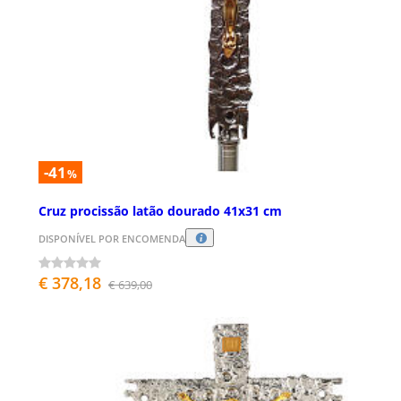
-41
%
Cruz procissão latão dourado 41x31 cm
DISPONÍVEL POR ENCOMENDA
€ 378,18
€ 639,00