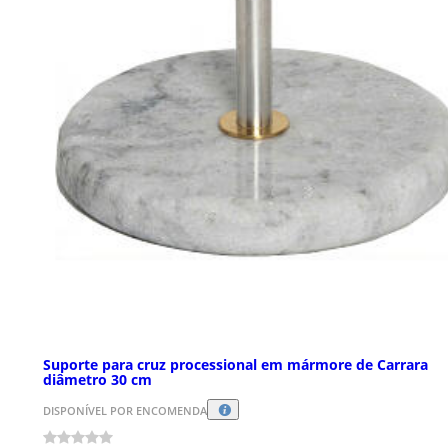
Suporte para cruz processional em mármore de Carrara
diâmetro 30 cm
DISPONÍVEL POR ENCOMENDA