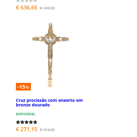
€ 636,65
€ 749,00
-15
%
Cruz procissão com enxerto em
bronze dourado
DISPONÍVEL
€ 271,15
€ 319,00