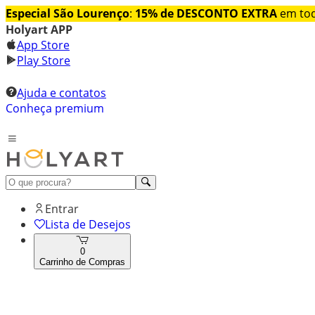
Especial São Lourenço
:
15% de DESCONTO EXTRA
em tod
Holyart APP
App Store
Play Store
Ajuda e contatos
Conheça premium
Entrar
Lista de Desejos
0
Carrinho de Compras