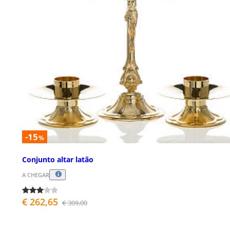
-15
%
Conjunto altar latão
A CHEGAR
€ 262,65
€ 309,00