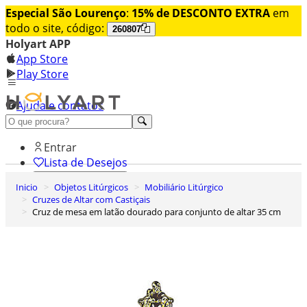
Especial São Lourenço
:
15% de DESCONTO EXTRA
em
todo o site, código:
260807
Holyart APP
App Store
Play Store
Ajuda e contatos
Conheça premium
Entrar
Lista de Desejos
Inicio
Objetos Litúrgicos
Mobiliário Litúrgico
0
Cruzes de Altar com Castiçais
Carrinho de Compras
Cruz de mesa em latão dourado para conjunto de altar 35 cm