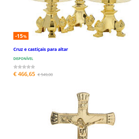
-15
%
Cruz e castiçais para altar
DISPONÍVEL
€ 466,65
€ 549,00