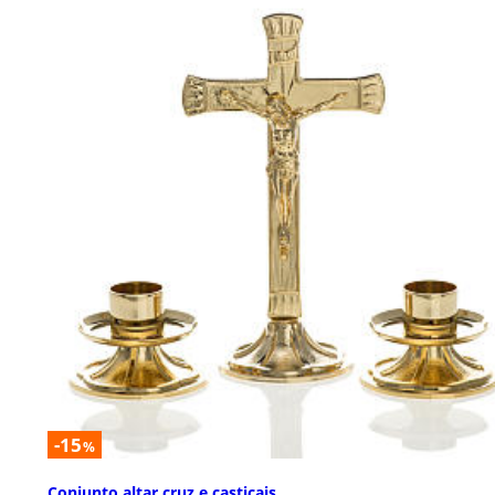
-15
%
Conjunto altar cruz e castiçais