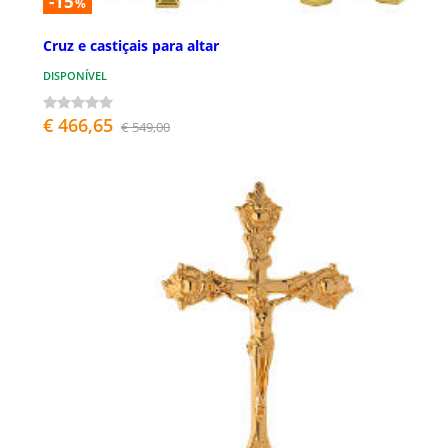
-15
%
Cruz e castiçais para altar
DISPONÍVEL
€ 466,65
€ 549,00