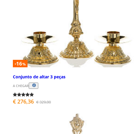
-16
%
Conjunto de altar 3 peças
A CHEGAR
€ 276,36
€ 329,00