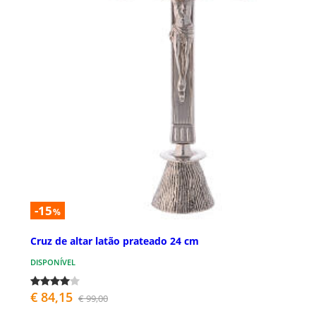
-15
%
Cruz de altar latão prateado 24 cm
DISPONÍVEL
€ 84,15
€ 99,00