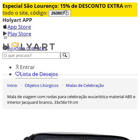
Especial São Lourenço
:
15% de DESCONTO EXTRA
em
todo o site, código:
260807
Holyart APP
App Store
Play Store
Ajuda e contatos
Conheça premium
Entrar
Lista de Desejos
Inicio
Objetos Litúrgicos
Malas de Celebração
0
Carrinho de Compras
Mala de viagem com rodas para celebração eucarística material ABS e
interior Jacquard branco, 33x56x19 cm