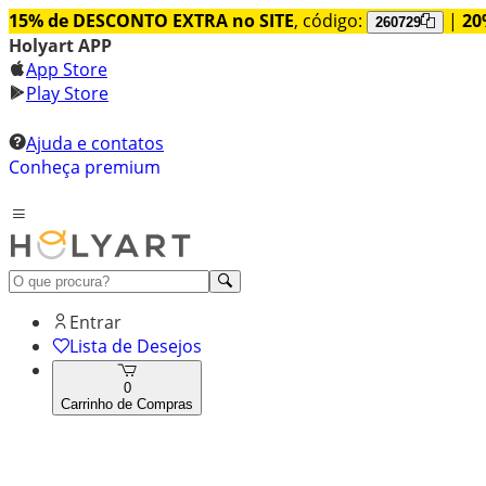
15% de DESCONTO EXTRA no SITE
, código:
|
20
260729
Holyart APP
App Store
Play Store
Ajuda e contatos
Conheça premium
Entrar
Lista de Desejos
0
Carrinho de Compras