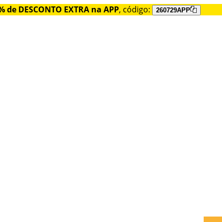
% de DESCONTO EXTRA na APP
, código:
260729APP