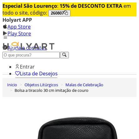
Especial São Lourenço
:
15% de DESCONTO EXTRA
em
todo o site, código:
260807
Holyart APP
App Store
Play Store
Ajuda e contatos
Conheça premium
Entrar
Lista de Desejos
Inicio
Objetos Litúrgicos
Malas de Celebração
0
Bolsa a tiracolo 30 cm imitação de couro
Carrinho de Compras