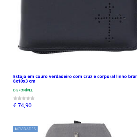
Estojo em couro verdadeiro com cruz e corporal linho bra
8x10x3 cm
DISPONÍVEL
€ 74,90
NOVIDADES