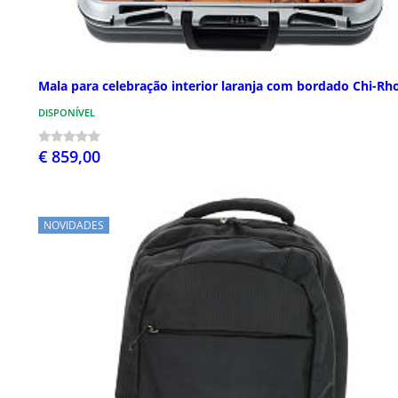
Mala para celebração interior laranja com bordado Chi-Rh
DISPONÍVEL
€ 859,00
NOVIDADES