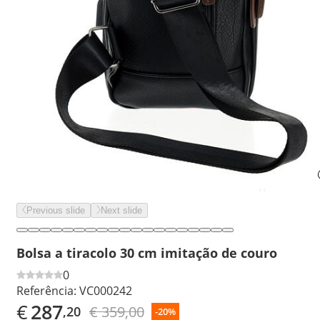
Previous slide
Next slide
Bolsa a tiracolo 30 cm imitação de couro
0
Referência:
VC000242
€
287
€ 359,00
,20
-20%