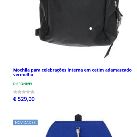
Mochila para celebrações interna em cetim adamascado
vermelho
DISPONÍVEL
€ 529,00
NOVIDADES