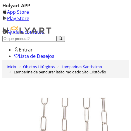
Holyart APP
App Store
Play Store
Ajuda e contatos
Conheça premium
Entrar
Lista de Desejos
Inicio
Objetos Litúrgicos
Lamparinas Santíssimo
0
Lamparina de pendurar latão moldado São Cristóvão
Carrinho de Compras