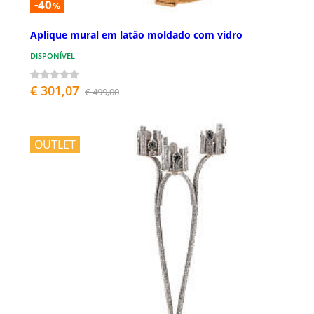
-40
%
Aplique mural em latão moldado com vidro
DISPONÍVEL
€ 301,07
€ 499,00
OUTLET