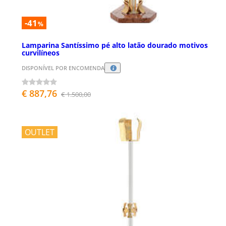
-41
%
Lamparina Santíssimo pé alto latão dourado motivos
curvilíneos
DISPONÍVEL POR ENCOMENDA
€ 887,76
€ 1.500,00
OUTLET