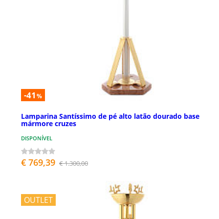
-41
%
Lamparina Santíssimo de pé alto latão dourado base
mármore cruzes
DISPONÍVEL
€ 769,39
€ 1.300,00
OUTLET