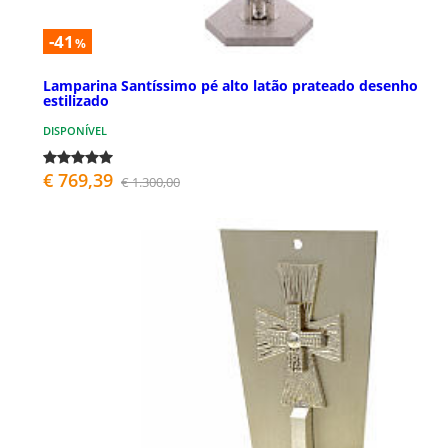
-41
%
Lamparina Santíssimo pé alto latão prateado desenho
estilizado
DISPONÍVEL
€ 769,39
€ 1.300,00