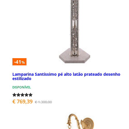
-41
%
Lamparina Santíssimo pé alto latão prateado desenho
estilizado
DISPONÍVEL
€ 769,39
€ 1.300,00