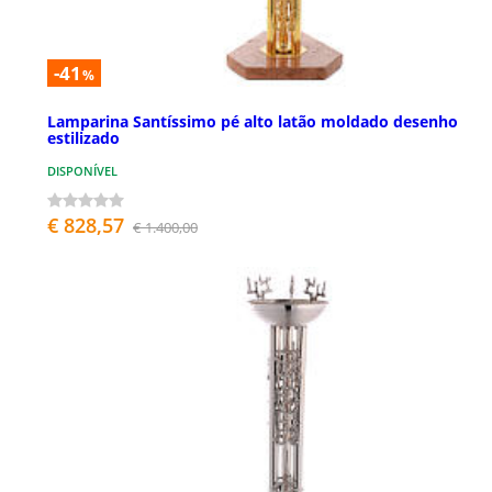
-41
%
Lamparina Santíssimo pé alto latão moldado desenho
estilizado
DISPONÍVEL
€ 828,57
€ 1.400,00