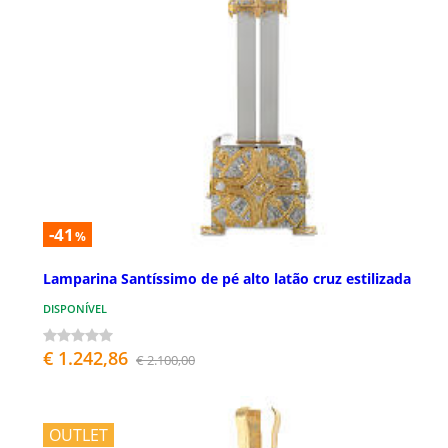
-41
%
Lamparina Santíssimo de pé alto latão cruz estilizada
DISPONÍVEL
€ 1.242,86
€ 2.100,00
OUTLET