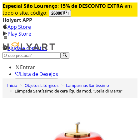
Especial São Lourenço
:
15% de DESCONTO EXTRA
em
todo o site, código:
260807
Holyart APP
App Store
Play Store
Ajuda e contatos
Conheça premium
Entrar
Lista de Desejos
Inicio
Objetos Litúrgicos
Lamparinas Santíssimo
0
Lâmpada Santíssimo de cera líquida mod. "Stella di Marte"
Carrinho de Compras