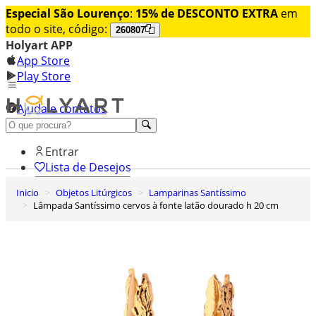
Especial São Lourenço
:
15% de DESCONTO EXTRA
em
todo o site, código:
260807
Holyart APP
App Store
Play Store
Ajuda e contatos
Conheça premium
Entrar
Lista de Desejos
Inicio
Objetos Litúrgicos
Lamparinas Santíssimo
0
Lâmpada Santíssimo cervos à fonte latão dourado h 20 cm
Carrinho de Compras