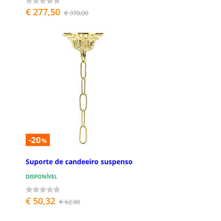
€ 277,50
€ 370,00
-20
%
Suporte de candeeiro suspenso
DISPONÍVEL
€ 50,32
€ 62,90