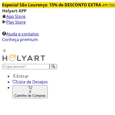
Especial São Lourenço
:
15% de DESCONTO EXTRA
em tod
Holyart APP
App Store
Play Store
Ajuda e contatos
Conheça premium
Entrar
Lista de Desejos
0
Carrinho de Compras