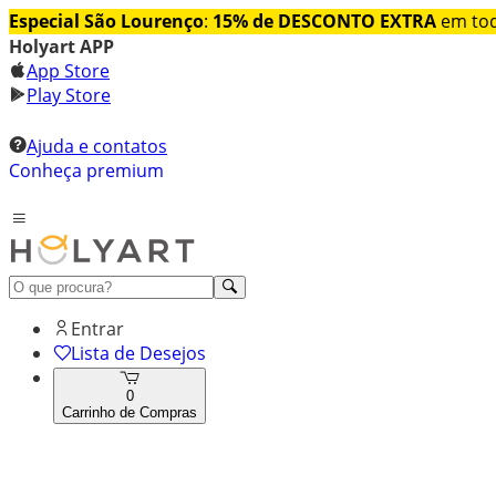
Especial São Lourenço
:
15% de DESCONTO EXTRA
em tod
Holyart APP
App Store
Play Store
Ajuda e contatos
Conheça premium
Entrar
Lista de Desejos
0
Carrinho de Compras