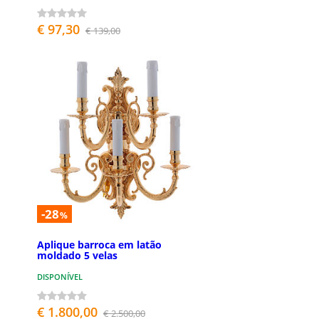
€ 97,30
€ 139,00
-28
%
Aplique barroca em latão
moldado 5 velas
DISPONÍVEL
€ 1.800,00
€ 2.500,00