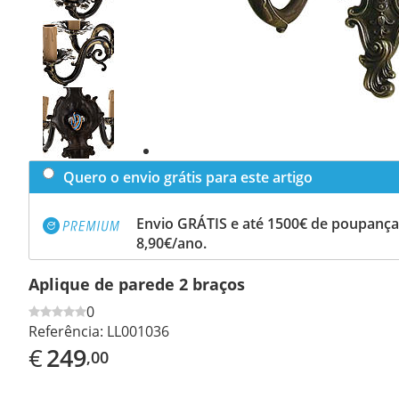
Previous
slide
Next
slide
Quero o envio grátis para este artigo
Envio GRÁTIS e até 1500€ de poupança
8,90€/ano.
Aplique de parede 2 braços
0
Referência:
LL001036
€
249
,00