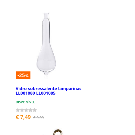
-25
%
Vidro sobressalente lamparinas
LL001080 LL001085
DISPONÍVEL
€ 7,49
€ 9,99