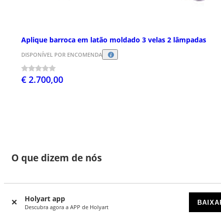
Aplique barroca em latão moldado 3 velas 2 lâmpadas
DISPONÍVEL POR ENCOMENDA
€ 2.700,00
O que dizem de nós
Holyart app
BAIXA
Atualmente não há comentários sobre este produto.
Descubra agora a APP de Holyart