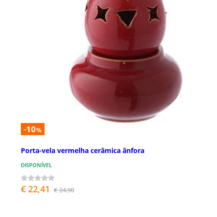
-10
%
Porta-vela vermelha cerâmica ânfora
DISPONÍVEL
€ 22,41
€ 24,90