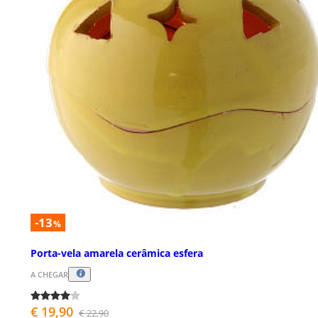
-13
%
Porta-vela amarela cerâmica esfera
A CHEGAR
€ 19,90
€ 22,90