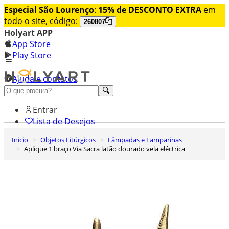
Especial São Lourenço
:
15% de DESCONTO EXTRA
em
todo o site, código:
260807
Holyart APP
App Store
Play Store
Ajuda e contatos
Conheça premium
Entrar
Lista de Desejos
Inicio
Objetos Litúrgicos
Lâmpadas e Lamparinas
0
Aplique 1 braço Via Sacra latão dourado vela eléctrica
Carrinho de Compras