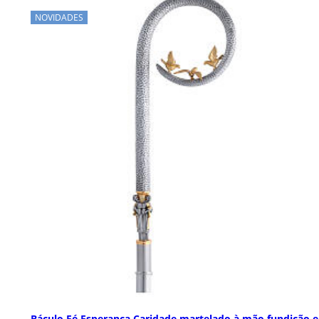
NOVIDADES
Báculo Fé Esperança Caridade martelado à mão fundição 