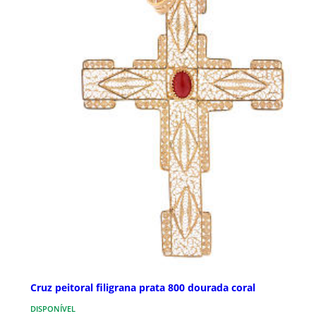
Cruz peitoral filigrana prata 800 dourada coral
DISPONÍVEL