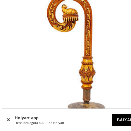
Holyart app
BAIXA
Descubra agora a APP de Holyart
Báculo Cordeiro com cruz em madeira entalhada em folha
ouro