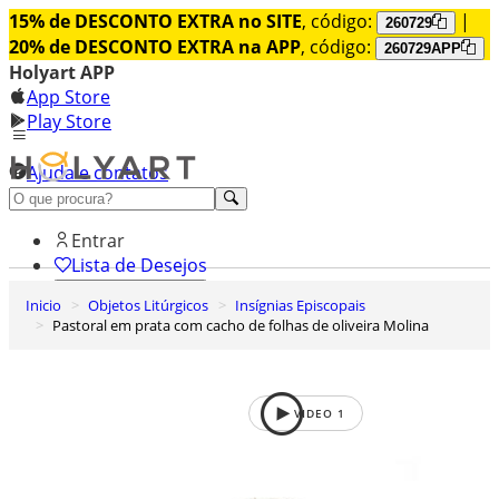
15% de DESCONTO EXTRA no SITE
, código:
|
260729
20% de DESCONTO EXTRA na APP
, código:
260729APP
Holyart APP
App Store
Play Store
Ajuda e contatos
Conheça premium
Entrar
Lista de Desejos
Inicio
Objetos Litúrgicos
Insígnias Episcopais
0
Pastoral em prata com cacho de folhas de oliveira Molina
Carrinho de Compras
VIDEO
1