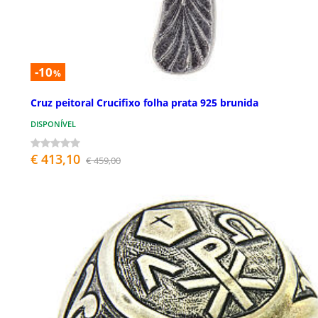
-10
%
Cruz peitoral Crucifixo folha prata 925 brunida
DISPONÍVEL
€ 413,10
€ 459,00