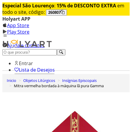
Especial São Lourenço
:
15% de DESCONTO EXTRA
em
todo o site, código:
260807
Holyart APP
App Store
Play Store
Ajuda e contatos
Conheça premium
Entrar
Lista de Desejos
Inicio
Objetos Litúrgicos
Insígnias Episcopais
0
Mitra vermelha bordada à máquina lã pura Gamma
Carrinho de Compras