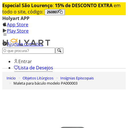
Especial São Lourenço
:
15% de DESCONTO EXTRA
em
todo o site, código:
260807
Holyart APP
App Store
Play Store
Ajuda e contatos
Conheça premium
Entrar
Lista de Desejos
Inicio
Objetos Litúrgicos
Insígnias Episcopais
0
Maleta para báculo modelo PA000003
Carrinho de Compras