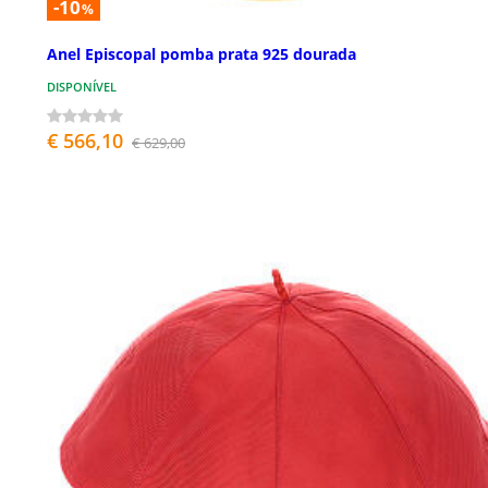
-10
%
Anel Episcopal pomba prata 925 dourada
DISPONÍVEL
€ 566,10
€ 629,00