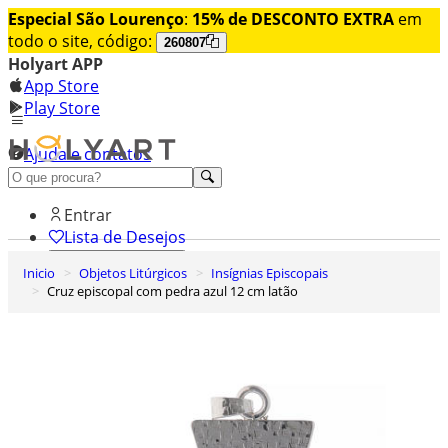
Especial São Lourenço
:
15% de DESCONTO EXTRA
em
todo o site, código:
260807
Holyart APP
App Store
Play Store
Ajuda e contatos
Conheça premium
Entrar
Lista de Desejos
Inicio
Objetos Litúrgicos
Insígnias Episcopais
0
Cruz episcopal com pedra azul 12 cm latão
Carrinho de Compras