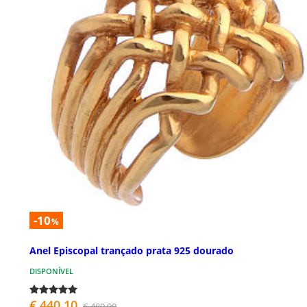
-10
%
Anel Episcopal trançado prata 925 dourado
DISPONÍVEL
€ 440,10
€ 489,00