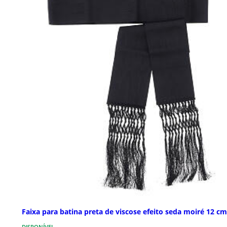
Faixa para batina preta de viscose efeito seda moiré 12 cm
DISPONÍVEL