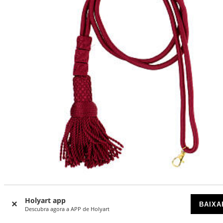
Cordão episcopal para cruz peitoral cor-de-vinho
Holyart app
BAIXA
DISPONÍVEL
Descubra agora a APP de Holyart