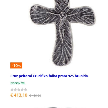
-10
%
Cruz peitoral Crucifixo folha prata 925 brunida
DISPONÍVEL
€ 413,10
€ 459,00